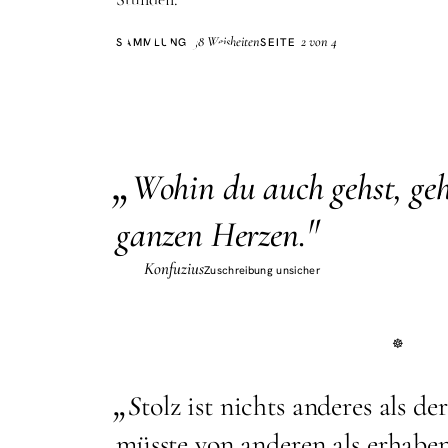
Herz
38 Weisheiten
2 von 4
SAMMLUNG
SEITE
„
W
ohin du auch gehst, ge
"
ganzen Herzen.
Konfuzius
Zuschreibung unsicher
„
S
tolz ist nichts anderes als d
müsste von anderen als erhabe