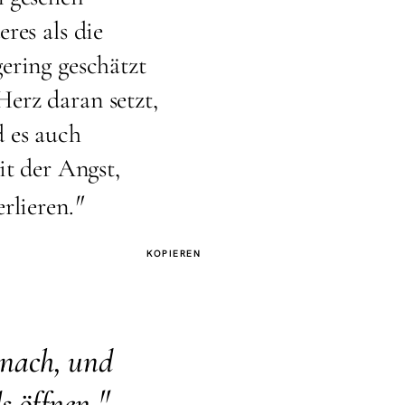
res als die
ering geschätzt
erz daran setzt,
 es auch
it der Angst,
"
rlieren.
KOPIEREN
 nach, und
"
s öffnen.