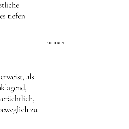
stliche
s tiefen
KOPIEREN
erweist, als
nklagend,
verächtlich,
nbeweglich zu