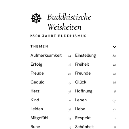
☸
Buddhistische
Weisheiten
2500 JAHRE BUDDHISMUS
THEMEN
Aufmerksamkeit
Einstellung
14
82
Erfolg
Freiheit
16
22
Freude
Freunde
20
12
Geduld
Glück
15
66
Herz
Hoffnung
38
8
Kind
Leben
11
107
Leiden
Liebe
38
51
Mitgefühl
Respekt
34
11
Ruhe
Schönheit
19
8