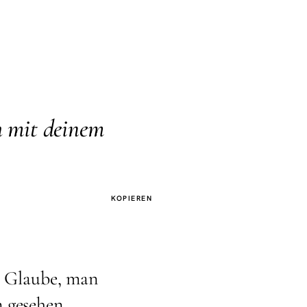
h mit deinem
KOPIEREN
er Glaube, man
n gesehen