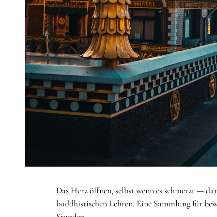
STARTSEITE
/
THEMEN
/
HERZ
Das Herz öffnen, selbst wenn es schmerzt — dar
buddhistischen Lehren. Eine Sammlung für bewe
Thema
Stunden.