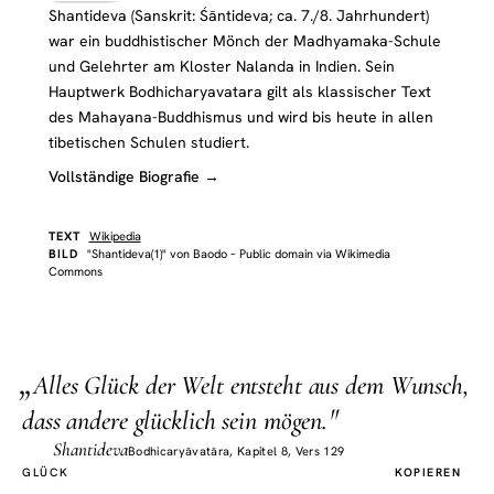
Shantideva (Sanskrit: Śāntideva; ca. 7./8. Jahrhundert)
war ein buddhistischer Mönch der Madhyamaka-Schule
und Gelehrter am Kloster Nalanda in Indien. Sein
Hauptwerk Bodhicharyavatara gilt als klassischer Text
des Mahayana-Buddhismus und wird bis heute in allen
tibetischen Schulen studiert.
Vollständige Biografie →
TEXT
Wikipedia
BILD
"Shantideva(1)" von Baodo – Public domain via Wikimedia
Commons
„
A
lles Glück der Welt entsteht aus dem Wunsch,
"
dass andere glücklich sein mögen.
Shantideva
Bodhicaryāvatāra, Kapitel 8, Vers 129
GLÜCK
KOPIEREN