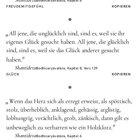
Bodhicaryāvatāra, Kapitel 8
FREUDE
MITGEFÜHL
KOPIEREN
„
A
ll jene, die unglücklich sind, sind es, weil sie ihr
eigenes Glück gesucht haben. All jene, die glücklich
sind, sind es, weil sie das Glück anderer gesucht
"
haben.
Shantideva
Bodhicaryāvatāra, Kapitel 8, Vers 129
GLÜCK
KOPIEREN
„
W
enn das Herz sich als erregt erweist, als spöttisch,
stolz, überheblich, anklagend, gehässig, arglistig,
lobhungrig, verächtlich, grob, zänkisch, dann gilt es
"
unbeweglich zu verharren wie ein Holzklotz.
Shantideva
Bodhicaryāvatāra, Kapitel 6