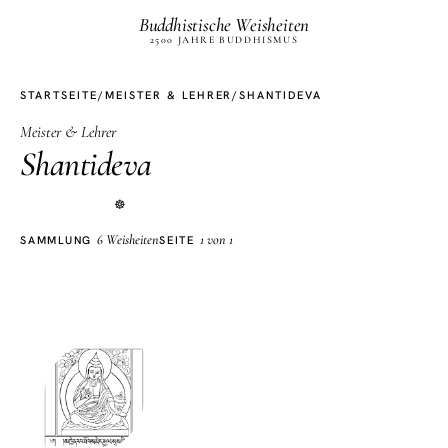
Buddhistische Weisheiten
2500 JAHRE BUDDHISMUS
STARTSEITE
/
MEISTER & LEHRER
/
SHANTIDEVA
Meister & Lehrer
Shantideva
☸
6 Weisheiten
1 von 1
SAMMLUNG
SEITE