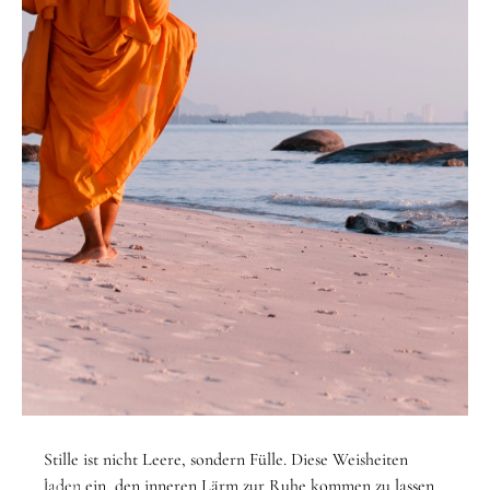
STARTSEITE
/
THEMEN
/
RUHE
Stille ist nicht Leere, sondern Fülle. Diese Weisheiten
Thema
laden ein, den inneren Lärm zur Ruhe kommen zu lassen