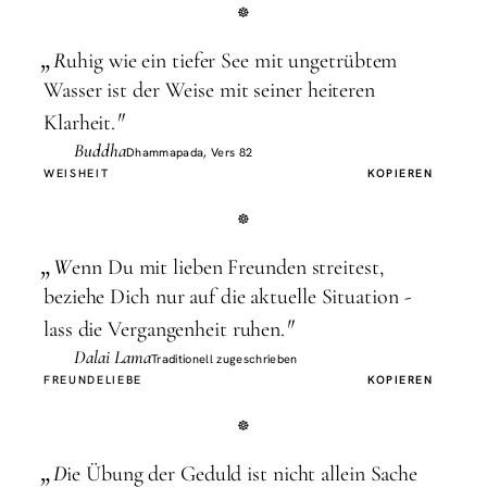
„
R
uhig wie ein tiefer See mit ungetrübtem
Wasser ist der Weise mit seiner heiteren
"
Klarheit.
Buddha
Dhammapada, Vers 82
WEISHEIT
KOPIEREN
„
W
enn Du mit lieben Freunden streitest,
beziehe Dich nur auf die aktuelle Situation -
"
lass die Vergangenheit ruhen.
Dalai Lama
Traditionell zugeschrieben
FREUNDE
LIEBE
KOPIEREN
„
D
ie Übung der Geduld ist nicht allein Sache