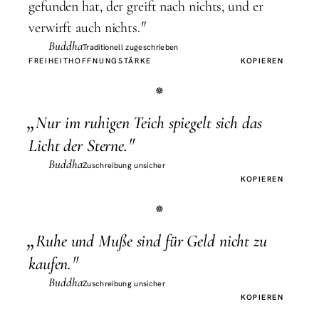
gefunden hat, der greift nach nichts, und er
"
verwirft auch nichts.
Buddha
Traditionell zugeschrieben
FREIHEIT
HOFFNUNG
STÄRKE
KOPIEREN
„
N
ur im ruhigen Teich spiegelt sich das
"
Licht der Sterne.
Buddha
Zuschreibung unsicher
KOPIEREN
„
R
uhe und Muße sind für Geld nicht zu
"
kaufen.
Buddha
Zuschreibung unsicher
KOPIEREN