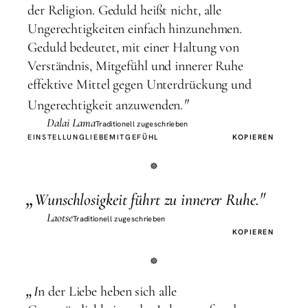
der Religion. Geduld heißt nicht, alle
Ungerechtigkeiten einfach hinzunehmen.
Geduld bedeutet, mit einer Haltung von
Verständnis, Mitgefühl und innerer Ruhe
effektive Mittel gegen Unterdrückung und
"
Ungerechtigkeit anzuwenden.
Dalai Lama
Traditionell zugeschrieben
EINSTELLUNG
LIEBE
MITGEFÜHL
KOPIEREN
„
"
W
unschlosigkeit führt zu innerer Ruhe.
Laotse
Traditionell zugeschrieben
KOPIEREN
„
I
n der Liebe heben sich alle