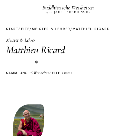
Buddhistische Weisheiten
2500 JAHRE BUDDHISMUS
STARTSEITE
/
MEISTER & LEHRER
/
MATTHIEU RICARD
Meister & Lehrer
Matthieu Ricard
☸
16 Weisheiten
1 von 2
SAMMLUNG
SEITE