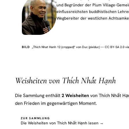
und Begründer der Plum Village-Gemeinsc
einflussreichsten buddhistischen Lehre
Wegbereiter der westlichen Achtsamke
BILD
„Thich Nhat Hanh 12 (cropped)" von Duc (pixiduc) — CC BY-SA 2.0 
Weisheiten von Thích Nhất Hạnh
Die Sammlung enthält
2 Weisheiten
von Thích Nhất Hạ
den Frieden im gegenwärtigen Moment.
ZUR SAMMLUNG
Die Weisheiten von Thích Nhất Hạnh lesen →