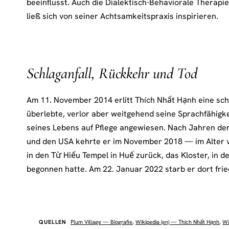
beeinflusst. Auch die Dialektisch-Behaviorale Therapi
ließ sich von seiner Achtsamkeitspraxis inspirieren.
Schlaganfall, Rückkehr und Tod
Am 11. November 2014 erlitt Thích Nhất Hạnh eine sch
überlebte, verlor aber weitgehend seine Sprachfähigke
seines Lebens auf Pflege angewiesen. Nach Jahren der 
und den USA kehrte er im November 2018 — im Alter 
in den Từ Hiếu Tempel in Huế zurück, das Kloster, in d
begonnen hatte. Am 22. Januar 2022 starb er dort fried
QUELLEN
Plum Village — Biografie
,
Wikipedia (en) — Thích Nhất Hạnh
,
Wi