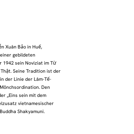
ễn Xuân Bảo in Huế,
einer gebildeten
r 1942 sein Noviziat im Từ
hật. Seine Tradition ist der
n der Linie der Lâm-Tế-
e Mönchsordination. Den
r „Eins sein mit dem
telzusatz vietnamesischer
s Buddha Shakyamuni.