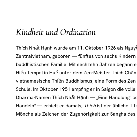
Kindheit und Ordination
Thích Nhất Hạnh wurde am 11. Oktober 1926 als Nguy
Zentralvietnam, geboren — fünftes von sechs Kindern 
buddhistischen Familie. Mit sechzehn Jahren begann e
Hiếu Tempel in Huế unter dem Zen-Meister Thích Chân T
vietnamesische Thiền-Buddhismus, eine Form des Zen i
Schule. Im Oktober 1951 empfing er in Saigon die voll
Dharma-Namen Thích Nhất Hạnh — „Eine Handlung" ode
Handeln" — erhielt er damals;
Thích
ist der übliche Ti
Mönche als Zeichen der Zugehörigkeit zur Sangha de