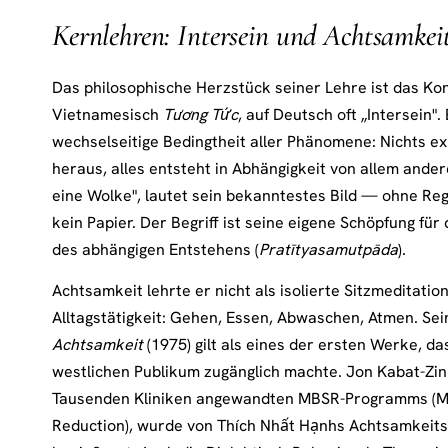
Kernlehren: Intersein und Achtsamkei
Das philosophische Herzstück seiner Lehre ist das K
Vietnamesisch
Tương Tức
, auf Deutsch oft „Intersein".
wechselseitige Bedingtheit aller Phänomene: Nichts exi
heraus, alles entsteht in Abhängigkeit von allem andere
eine Wolke", lautet sein bekanntestes Bild — ohne R
kein Papier. Der Begriff ist seine eigene Schöpfung fü
des abhängigen Entstehens (
Pratītyasamutpāda
).
Achtsamkeit lehrte er nicht als isolierte Sitzmeditation
Alltagstätigkeit: Gehen, Essen, Abwaschen, Atmen. Se
Achtsamkeit
(1975) gilt als eines der ersten Werke, da
westlichen Publikum zugänglich machte. Jon Kabat-Zin
Tausenden Kliniken angewandten MBSR-Programms (Mi
Reduction), wurde von Thích Nhất Hạnhs Achtsamkeit