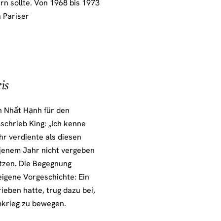
rn sollte. Von 1968 bis 1973
n Pariser
is
h Nhất Hạnh für den
schrieb King: „Ich kenne
r verdiente als diesen
 jenem Jahr nicht vergeben
tzen. Die Begegnung
igene Vorgeschichte: Ein
ieben hatte, trug dazu bei,
mkrieg zu bewegen.