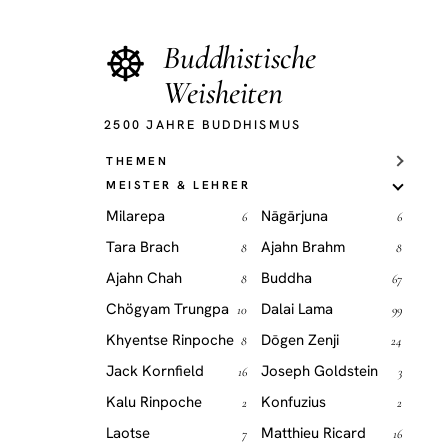
☸
Buddhistische
Weisheiten
2500 JAHRE BUDDHISMUS
THEMEN
MEISTER & LEHRER
Milarepa
Nāgārjuna
6
6
Tara Brach
Ajahn Brahm
8
8
Ajahn Chah
Buddha
8
67
Chögyam Trungpa
Dalai Lama
10
99
Khyentse Rinpoche
Dōgen Zenji
8
24
Jack Kornfield
Joseph Goldstein
16
3
Kalu Rinpoche
Konfuzius
2
2
Laotse
Matthieu Ricard
7
16