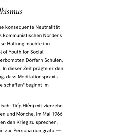
dhismus
e konsequente Neutralität
 des kommunistischen Nordens
ese Haltung machte ihn
 of Youth for Social
n zerbombten Dörfern Schulen,
n dieser Zeit prägte er den
, dass Meditationspraxis
e schaffen" beginnt im
sch: Tiếp Hiện) mit vierzehn
ien und Mönche. Im Mai 1966
gen den Krieg zu sprechen.
hin zur Persona non grata —