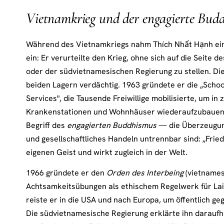
Vietnamkrieg und der engagierte Bud
Während des Vietnamkriegs nahm Thích Nhất Hạnh ein
ein: Er verurteilte den Krieg, ohne sich auf die Seite
oder der südvietnamesischen Regierung zu stellen. Di
beiden Lagern verdächtig. 1963 gründete er die „School
Services", die Tausende Freiwillige mobilisierte, um i
Krankenstationen und Wohnhäuser wiederaufzubauen. I
Begriff des
engagierten Buddhismus
— die Überzeugung
und gesellschaftliches Handeln untrennbar sind: „Fried
eigenen Geist und wirkt zugleich in der Welt.
1966 gründete er den
Orden des Interbeing
(vietnamesi
Achtsamkeitsübungen als ethischem Regelwerk für La
reiste er in die USA und nach Europa, um öffentlich ge
Die südvietnamesische Regierung erklärte ihn darauf