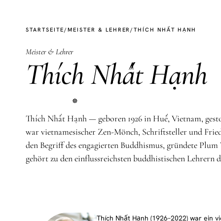
STARTSEITE
/
MEISTER & LEHRER
/
THÍCH NHẤT HẠNH
Meister & Lehrer
Thích Nhất Hạnh
☸
Thích Nhất Hạnh — geboren 1926 in Huế, Vietnam, gest
war vietnamesischer Zen-Mönch, Schriftsteller und Fried
den Begriff des engagierten Buddhismus, gründete Plum 
gehört zu den einflussreichsten buddhistischen Lehrern d
Thích Nhất Hạnh (1926–2022) war ein v