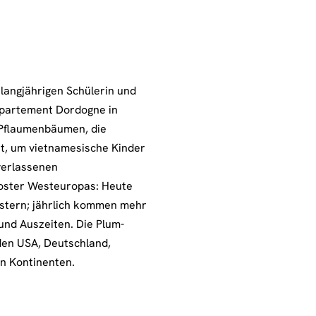
langjährigen Schülerin und
épartement Dordogne in
Pflaumenbäumen, die
st, um vietnamesische Kinder
verlassenen
oster Westeuropas: Heute
östern; jährlich kommen mehr
und Auszeiten. Die Plum-
den USA, Deutschland,
en Kontinenten.