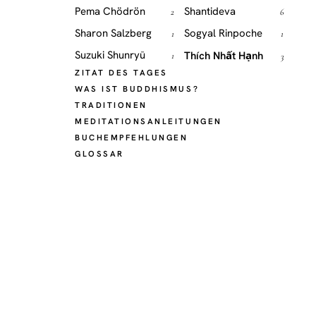
Pema Chödrön
Shantideva
2
6
Sharon Salzberg
Sogyal Rinpoche
1
1
Suzuki Shunryū
Thích Nhất Hạnh
1
3
ZITAT DES TAGES
WAS IST BUDDHISMUS?
TRADITIONEN
MEDITATIONSANLEITUNGEN
BUCHEMPFEHLUNGEN
GLOSSAR