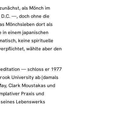
 zunächst, als Mönch im
 D.C. —, doch ohne die
das Mönchsleben dort als
ie in einem japanischen
atisch, keine spirituelle
verpflichtet, wählte aber den
editation — schloss er 1977
brook University ab (damals
 May, Clark Moustakas und
mplativer Praxis und
n seines Lebenswerks