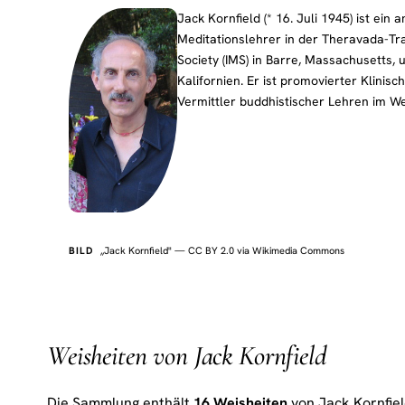
Jack Kornfield (* 16. Juli 1945) ist ein
Meditationslehrer in der Theravada-Tra
Society (IMS) in Barre, Massachusetts, 
Kalifornien. Er ist promovierter Klinis
Vermittler buddhistischer Lehren im W
BILD
„Jack Kornfield" — CC BY 2.0 via Wikimedia Commons
Weisheiten von Jack Kornfield
Die Sammlung enthält
16 Weisheiten
von Jack Kornfiel