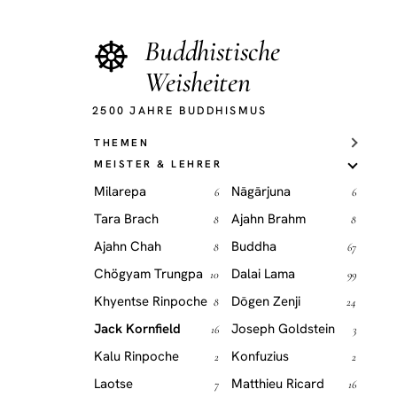
☸
Buddhistische
Weisheiten
2500 JAHRE BUDDHISMUS
THEMEN
MEISTER & LEHRER
Milarepa
Nāgārjuna
6
6
Tara Brach
Ajahn Brahm
8
8
Ajahn Chah
Buddha
8
67
Chögyam Trungpa
Dalai Lama
10
99
Khyentse Rinpoche
Dōgen Zenji
8
24
Jack Kornfield
Joseph Goldstein
16
3
Kalu Rinpoche
Konfuzius
2
2
Laotse
Matthieu Ricard
7
16