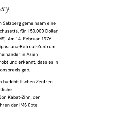
ety
 Salzberg gemeinsam eine
chusetts, für 150.000 Dollar
MS). Am 14. Februar 1976
s Vipassana-Retreat-Zentrum
neinander in Asien
robt und erkannt, dass es in
ionspraxis gab.
en buddhistischen Zentren
tliche
on Kabat-Zinn, der
hren der IMS übte.