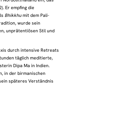
. Er empfing die
als
Bhikkhu
mit dem Pali-
radition, wurde sein
n, unprätentiösen Stil und
.
axis durch intensive Retreats
unden täglich meditierte,
terin Dipa Ma in Indien.
n, in der birmanischen
 sein späteres Verständnis