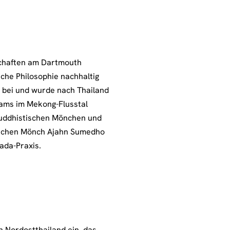
schaften am Dartmouth
sche Philosophie nachhaltig
 bei und wurde nach Thailand
eams im Mekong-Flusstal
 buddhistischen Mönchen und
nischen Mönch Ajahn Sumedho
ada-Praxis.
n Nordostthailand ein, das