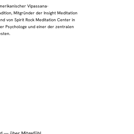
 amerikanischer Vipassana-
dition, Mitgründer der Insight Meditation
und von Spirit Rock Meditation Center in
cher Psychologe und einer der zentralen
esten.
d — über Mitgefühl,