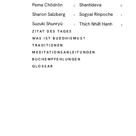
Pema Chödrön
Shantideva
2
6
Sharon Salzberg
Sogyal Rinpoche
1
1
Suzuki Shunryū
Thích Nhất Hạnh
1
3
ZITAT DES TAGES
WAS IST BUDDHISMUS?
TRADITIONEN
MEDITATIONSANLEITUNGEN
BUCHEMPFEHLUNGEN
GLOSSAR