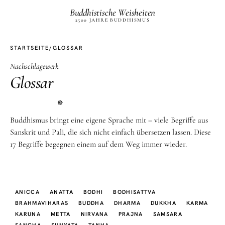
Buddhistische Weisheiten
2500 JAHRE BUDDHISMUS
STARTSEITE
/
GLOSSAR
Nachschlagewerk
Glossar
☸
Buddhismus bringt eine eigene Sprache mit – viele Begriffe aus
Sanskrit und Pali, die sich nicht einfach übersetzen lassen. Diese
17 Begriffe begegnen einem auf dem Weg immer wieder.
ANICCA
ANATTA
BODHI
BODHISATTVA
BRAHMAVIHARAS
BUDDHA
DHARMA
DUKKHA
KARMA
KARUNA
METTA
NIRVANA
PRAJNA
SAMSARA