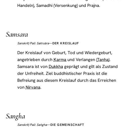
Handeln), Samadhi (Versenkung) und Prajna.
Samsara
—
DER KREISLAUF
Sanskrit/Pali: Saṃsāra
Der Kreislauf von Geburt, Tod und Wiedergeburt,
angetrieben durch
Karma
und Verlangen (
Tanha
).
Samsara ist von
Dukkha
geprägt und gilt als Zustand
der Unfreiheit. Ziel buddhistischer Praxis ist die
Befreiung aus diesem Kreislauf durch das Erreichen
von
Nirvana
.
Sangha
Sanskrit/Pali: Saṅgha
—
DIE GEMEINSCHAFT