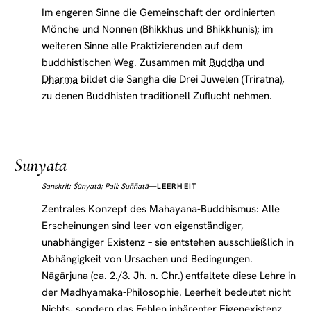
Im engeren Sinne die Gemeinschaft der ordinierten
Mönche und Nonnen (Bhikkhus und Bhikkhunis); im
weiteren Sinne alle Praktizierenden auf dem
buddhistischen Weg. Zusammen mit
Buddha
und
Dharma
bildet die Sangha die Drei Juwelen (Triratna),
zu denen Buddhisten traditionell Zuflucht nehmen.
Sunyata
Sanskrit: Śūnyatā; Pali: Suññatā
—
LEERHEIT
Zentrales Konzept des Mahayana-Buddhismus: Alle
Erscheinungen sind leer von eigenständiger,
unabhängiger Existenz – sie entstehen ausschließlich in
Abhängigkeit von Ursachen und Bedingungen.
Nāgārjuna (ca. 2./3. Jh. n. Chr.) entfaltete diese Lehre in
der Madhyamaka-Philosophie. Leerheit bedeutet nicht
Nichts, sondern das Fehlen inhärenter Eigenexistenz.