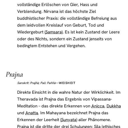
vollständige Erlöschen von Gier, Hass und
Verblendung. Nirvana ist das höchste Ziel
buddhistischer Praxis: die vollständige Befreiung aus
dem leidvollen Kreislauf von Geburt, Tod und
Wiedergeburt (
Samsara
). Es ist kein Zustand der Leere
oder des Nichts, sondern ein Zustand jenseits von
bedingtem Entstehen und Vergehen.
Prajna
Sanskrit: Prajñā; Pali: Paññā
—
WEISHEIT
Direkte Einsicht in die wahre Natur der Wirklichkeit. Im
Theravada ist Prajna das Ergebnis von Vipassana-
Meditation – das direkte Erkennen von
Anicca
,
Dukkha
und
Anatta
. Im Mahayana bezeichnet Prajna das
Erkennen der Leerheit (
Sunyata
) aller Phänomene.
Prajna ist die dritte der drei Schulungen: Sila (ethisches