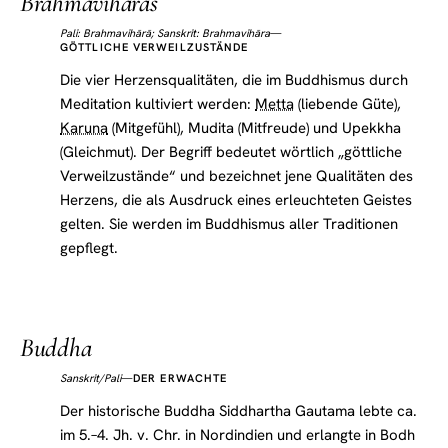
Brahmaviharas
Pali: Brahmavihārā; Sanskrit: Brahmavihāra
—
GÖTTLICHE VERWEILZUSTÄNDE
Die vier Herzensqualitäten, die im Buddhismus durch
Meditation kultiviert werden:
Metta
(liebende Güte),
Karuna
(Mitgefühl), Mudita (Mitfreude) und Upekkha
(Gleichmut). Der Begriff bedeutet wörtlich „göttliche
Verweilzustände“ und bezeichnet jene Qualitäten des
Herzens, die als Ausdruck eines erleuchteten Geistes
gelten. Sie werden im Buddhismus aller Traditionen
gepflegt.
Buddha
Sanskrit/Pali
—
DER ERWACHTE
Der historische Buddha Siddhartha Gautama lebte ca.
im 5.–4. Jh. v. Chr. in Nordindien und erlangte in Bodh