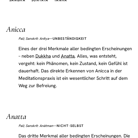
SANGHA
SUNYATA
TANHA
Anicca
Pali; Sanskrit: Anitya
—
UNBESTÄNDIGKEIT
Eines der drei Merkmale aller bedingten Erscheinungen
– neben
Dukkha
und
Anatta
. Alles, was entsteht,
vergeht: kein Phänomen, kein Zustand, kein Gefühl ist
dauerhaft. Das direkte Erkennen von Anicca in der
Meditationspraxis ist ein wesentlicher Schritt auf dem
Weg zur Befreiung.
Anatta
Pali; Sanskrit: Anātman
—
NICHT-SELBST
Das dritte Merkmal aller bedingten Erscheinungen. Die