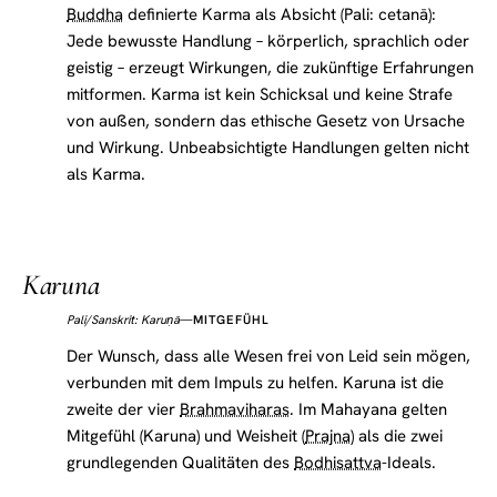
Buddha
definierte Karma als Absicht (Pali: cetanā):
Jede bewusste Handlung – körperlich, sprachlich oder
geistig – erzeugt Wirkungen, die zukünftige Erfahrungen
mitformen. Karma ist kein Schicksal und keine Strafe
von außen, sondern das ethische Gesetz von Ursache
und Wirkung. Unbeabsichtigte Handlungen gelten nicht
als Karma.
Karuna
—
MITGEFÜHL
Pali/Sanskrit: Karuṇā
Der Wunsch, dass alle Wesen frei von Leid sein mögen,
verbunden mit dem Impuls zu helfen. Karuna ist die
zweite der vier
Brahmaviharas
. Im Mahayana gelten
Mitgefühl (Karuna) und Weisheit (
Prajna
) als die zwei
grundlegenden Qualitäten des
Bodhisattva
-Ideals.