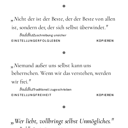
„
N
icht der ist der Beste, der der Beste von allen
"
ist, sondern der, der sich selbst überwindet.
Buddha
Zuschreibung unsicher
EINSTELLUNG
ERFOLG
LEBEN
KOPIEREN
„
N
iemand außer uns selbst kann uns
beherrschen. Wenn wir das verstehen, werden
"
wir frei.
Buddha
Traditionell zugeschrieben
EINSTELLUNG
FREIHEIT
KOPIEREN
„
"
W
er liebt, vollbringt selbst Unmögliches.