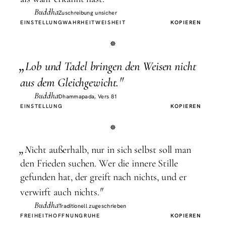
Buddha
Zuschreibung unsicher
EINSTELLUNG
WAHRHEIT
WEISHEIT
KOPIEREN
„
L
ob und Tadel bringen den Weisen nicht
"
aus dem Gleichgewicht.
Buddha
Dhammapada, Vers 81
EINSTELLUNG
KOPIEREN
„
N
icht außerhalb, nur in sich selbst soll man
den Frieden suchen. Wer die innere Stille
gefunden hat, der greift nach nichts, und er
"
verwirft auch nichts.
Buddha
Traditionell zugeschrieben
FREIHEIT
HOFFNUNG
RUHE
KOPIEREN