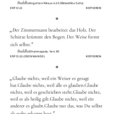
Buddha
Anguttara Nikaya 6.63 (Nibbedhika Sutta)
ERFOLG
KOPIEREN
„
D
er Zimmermann bearbeitet das Holz. Der
Schütze krümmt den Bogen. Der Weise formt
"
sich selbst.
Buddha
Dhammapada, Vers 80
ERFOLG
LEBEN
WANDEL
KOPIEREN
„
G
laube nichts, weil ein Weiser es gesagt
hat.Glaube nichts, weil alle es glauben.Glaube
nichts, weil es geschrieben steht.Glaube nichts,
weil es als heilig gilt.Glaube nichts, weil ein
anderer es glaubt.Glaube nur das, was Du selbst
"
als wahr erkannt hast.