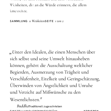
Respekt
Weisheiten, die an die Würde erinnern, die allem
innewohnt.
11 Weisheiten
1 von 2
SAMMLUNG
SEITE
„
U
nter den Idealen, die einen Menschen über
sich selbst und seine Umwelt hinausheben
können, gehört die Ausschaltung weltlicher
Begierden, Ausmerzung von Trägheit und
Verschlafenheit, Eitelkeit und Geringschätzung,
Überwinden von Ängstlichkeit und Unruhe
und Verzicht auf Mißwünsche zu den
"
Wesentlichsten.
Buddha
Traditionell zugeschrieben