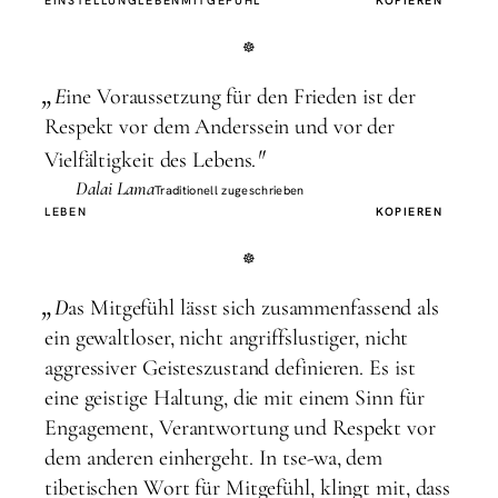
EINSTELLUNG
LEBEN
MITGEFÜHL
KOPIEREN
„
E
ine Voraussetzung für den Frieden ist der
Respekt vor dem Anderssein und vor der
"
Vielfältigkeit des Lebens.
Dalai Lama
Traditionell zugeschrieben
LEBEN
KOPIEREN
„
D
as Mitgefühl lässt sich zusammenfassend als
ein gewaltloser, nicht angriffslustiger, nicht
aggressiver Geisteszustand definieren. Es ist
eine geistige Haltung, die mit einem Sinn für
Engagement, Verantwortung und Respekt vor
dem anderen einhergeht. In tse-wa, dem
tibetischen Wort für Mitgefühl, klingt mit, dass