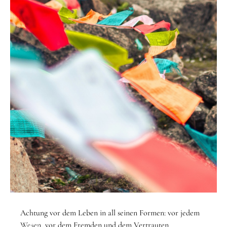
STARTSEITE
/
THEMEN
/
RESPEKT
Achtung vor dem Leben in all seinen Formen: vor jedem
Thema
Wesen, vor dem Fremden und dem Vertrauten.