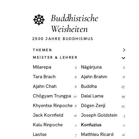
☸
Buddhistische
Weisheiten
2500 JAHRE BUDDHISMUS
THEMEN
MEISTER & LEHRER
Milarepa
Nāgārjuna
6
6
Tara Brach
Ajahn Brahm
8
8
Ajahn Chah
Buddha
8
67
Chögyam Trungpa
Dalai Lama
10
99
Khyentse Rinpoche
Dōgen Zenji
8
24
Jack Kornfield
Joseph Goldstein
16
3
Kalu Rinpoche
Konfuzius
2
2
Laotse
Matthieu Ricard
7
16