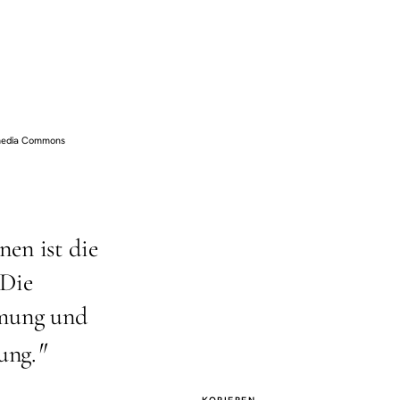
imedia Commons
nen ist die
 Die
hmung und
"
ung.
KOPIEREN