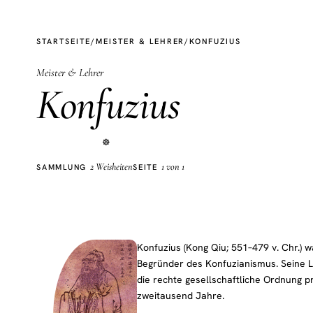
STARTSEITE
/
MEISTER & LEHRER
/
KONFUZIUS
Meister & Lehrer
Konfuzius
☸
2 Weisheiten
1 von 1
SAMMLUNG
SEITE
Konfuzius (Kong Qiu; 551–479 v. Chr.) w
Begründer des Konfuzianismus. Seine Le
die rechte gesellschaftliche Ordnung pr
zweitausend Jahre.