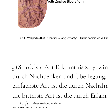
Vollständige Biografie →
TEXT
Wikipedia
BILD
"Confucius Tang Dynasty" – Public domain via Wik
„
D
ie edelste Art Erkenntnis zu gewin
durch Nachdenken und Überlegung.
einfachste Art ist die durch Nacha
die bitterste Art ist die durch Erfahr
Konfuzius
Zuschreibung unsicher
EINSTELLUNG
WEISHEIT