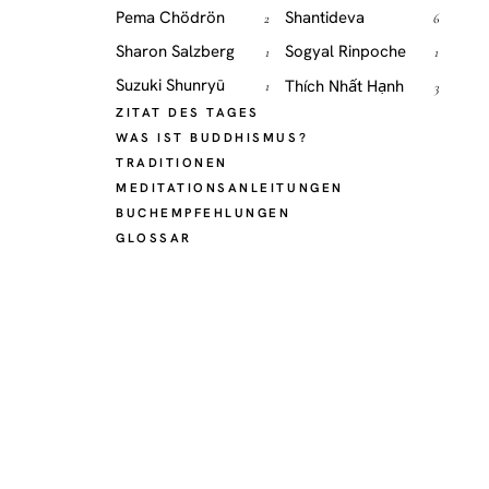
Pema Chödrön
Shantideva
2
6
Sharon Salzberg
Sogyal Rinpoche
1
1
Suzuki Shunryū
Thích Nhất Hạnh
1
3
ZITAT DES TAGES
WAS IST BUDDHISMUS?
TRADITIONEN
MEDITATIONSANLEITUNGEN
BUCHEMPFEHLUNGEN
GLOSSAR