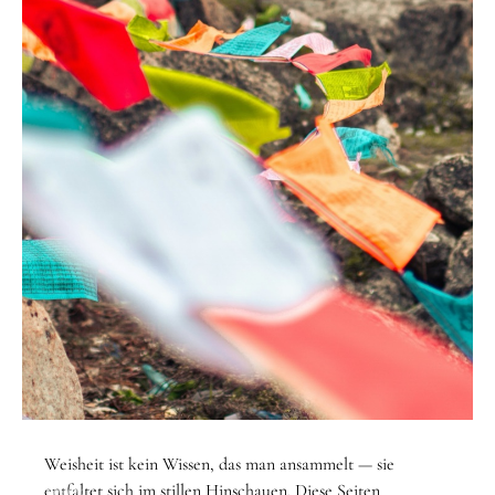
STARTSEITE
/
THEMEN
/
WEISHEIT
Weisheit ist kein Wissen, das man ansammelt — sie
Thema
entfaltet sich im stillen Hinschauen. Diese Seiten