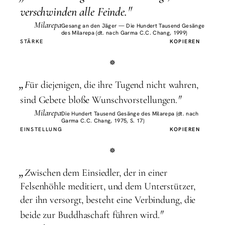
"
verschwinden alle Feinde.
Milarepa
Gesang an den Jäger — Die Hundert Tausend Gesänge
des Milarepa (dt. nach Garma C.C. Chang, 1999)
STÄRKE
KOPIEREN
„
F
ür diejenigen, die ihre Tugend nicht wahren,
"
sind Gebete bloße Wunschvorstellungen.
Milarepa
Die Hundert Tausend Gesänge des Milarepa (dt. nach
Garma C.C. Chang, 1975, S. 17)
EINSTELLUNG
KOPIEREN
„
Z
wischen dem Einsiedler, der in einer
Felsenhöhle meditiert, und dem Unterstützer,
der ihn versorgt, besteht eine Verbindung, die
"
beide zur Buddhaschaft führen wird.