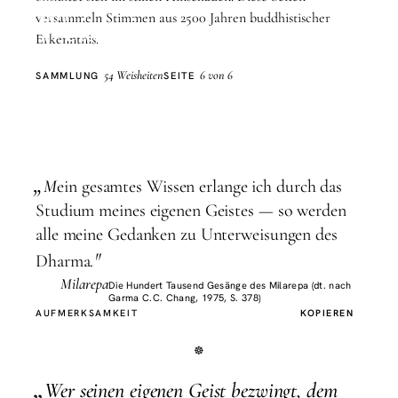
Weisheit
versammeln Stimmen aus 2500 Jahren buddhistischer
Erkenntnis.
54 Weisheiten
6 von 6
SAMMLUNG
SEITE
„
M
ein gesamtes Wissen erlange ich durch das
Studium meines eigenen Geistes — so werden
alle meine Gedanken zu Unterweisungen des
"
Dharma.
Milarepa
Die Hundert Tausend Gesänge des Milarepa (dt. nach
Garma C.C. Chang, 1975, S. 378)
AUFMERKSAMKEIT
KOPIEREN
„
W
er seinen eigenen Geist bezwingt, dem