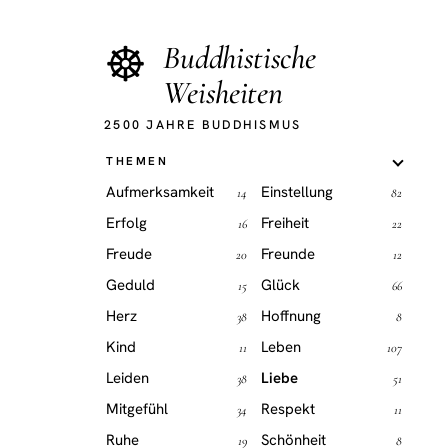
☸
Buddhistische
Weisheiten
2500 JAHRE BUDDHISMUS
THEMEN
Aufmerksamkeit
Einstellung
14
82
Erfolg
Freiheit
16
22
Freude
Freunde
20
12
Geduld
Glück
15
66
Herz
Hoffnung
38
8
Kind
Leben
11
107
Leiden
Liebe
38
51
Mitgefühl
Respekt
34
11
Ruhe
Schönheit
19
8