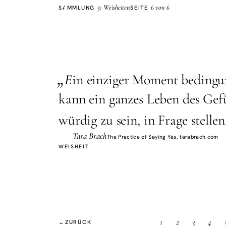
Liebe
51 Weisheiten
6 von 6
SAMMLUNG
SEITE
„
E
in einziger Moment bedingun
kann ein ganzes Leben des Gefü
würdig zu sein, in Frage stellen
Tara Brach
The Practice of Saying Yes, tarabrach.com
WEISHEIT
1
2
3
4
←
ZURÜCK