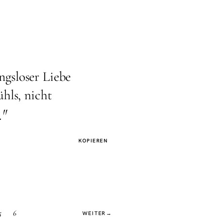
gsloser Liebe
hls, nicht
"
.
KOPIEREN
5
6
WEITER
→