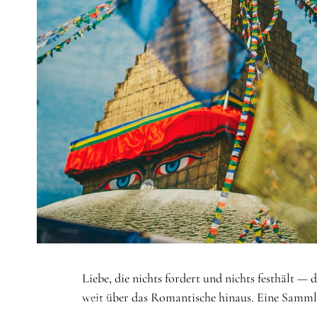
STARTSEITE
/
THEMEN
/
LIEBE
Liebe, die nichts fordert und nichts festhält —
weit über das Romantische hinaus. Eine Sammlun
Thema