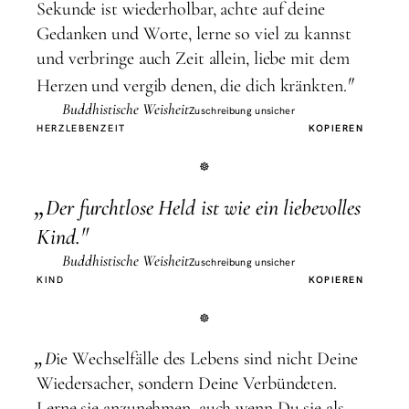
Sekunde ist wiederholbar, achte auf deine
Gedanken und Worte, lerne so viel zu kannst
und verbringe auch Zeit allein, liebe mit dem
"
Herzen und vergib denen, die dich kränkten.
Buddhistische Weisheit
Zuschreibung unsicher
HERZ
LEBEN
ZEIT
KOPIEREN
„
D
er furchtlose Held ist wie ein liebevolles
"
Kind.
Buddhistische Weisheit
Zuschreibung unsicher
KIND
KOPIEREN
„
D
ie Wechselfälle des Lebens sind nicht Deine
Wiedersacher, sondern Deine Verbündeten.
Lerne sie anzunehmen, auch wenn Du sie als