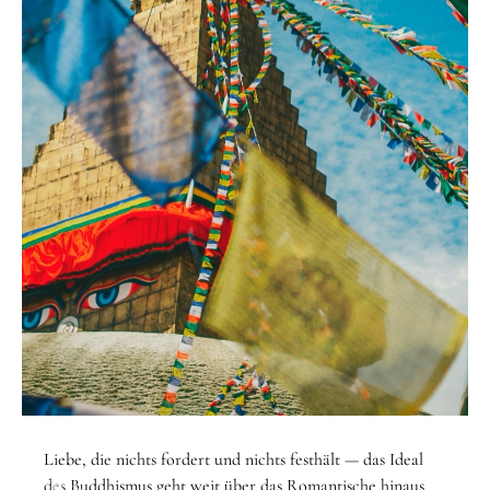
STARTSEITE
/
THEMEN
/
LIEBE
Liebe, die nichts fordert und nichts festhält — das Ideal
Thema
des Buddhismus geht weit über das Romantische hinaus.