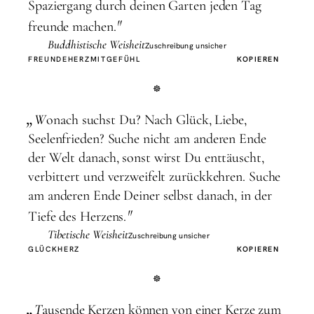
Spaziergang durch deinen Garten jeden Tag
"
freunde machen.
Buddhistische Weisheit
Zuschreibung unsicher
FREUNDE
HERZ
MITGEFÜHL
KOPIEREN
„
W
onach suchst Du? Nach Glück, Liebe,
Seelenfrieden? Suche nicht am anderen Ende
der Welt danach, sonst wirst Du enttäuscht,
verbittert und verzweifelt zurückkehren. Suche
am anderen Ende Deiner selbst danach, in der
"
Tiefe des Herzens.
Tibetische Weisheit
Zuschreibung unsicher
GLÜCK
HERZ
KOPIEREN
„
T
ausende Kerzen können von einer Kerze zum