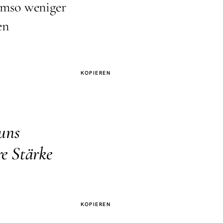
mso weniger
en
KOPIEREN
 uns
re Stärke
KOPIEREN