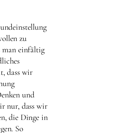
rundeinstellung
ollen zu
s man einfältig
liches
t, dass wir
nnung
 Denken und
r nur, dass wir
n, die Dinge in
egen. So