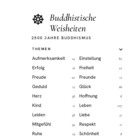
☸
Buddhistische
Weisheiten
2500 JAHRE BUDDHISMUS
THEMEN
Aufmerksamkeit
Einstellung
14
82
Erfolg
Freiheit
16
22
Freude
Freunde
20
12
Geduld
Glück
15
66
Herz
Hoffnung
38
8
Kind
Leben
11
107
Leiden
Liebe
38
51
Mitgefühl
Respekt
34
11
Ruhe
Schönheit
19
8