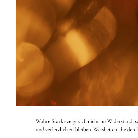
STARTSEITE
/
THEMEN
/
STÄRKE
Wahre Stärke zeigt sich nicht im Widerstand, so
und verletzlich zu bleiben. Weisheiten, die den
Thema