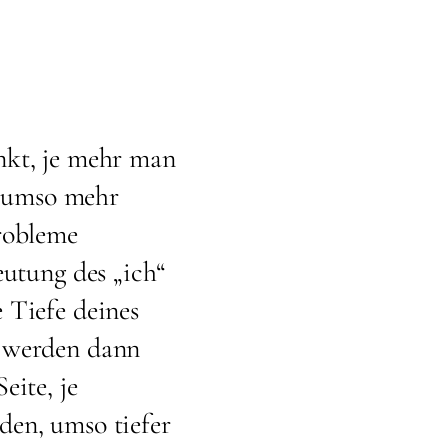
nkt, je mehr man
t, umso mehr
Probleme
eutung des „ich“
 Tiefe deines
n werden dann
eite, je
den, umso tiefer