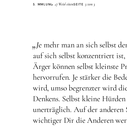
Stärke
27 Weisheiten
3 von 3
SAMMLUNG
SEITE
„
J
e mehr man an sich selbst de
auf sich selbst konzentriert is
Ärger können selbst kleinste 
hervorrufen. Je stärker die Bed
wird, umso begrenzter wird die
Denkens. Selbst kleine Hürde
unerträglich. Auf der anderen S
wichtiger Dir die Anderen wer