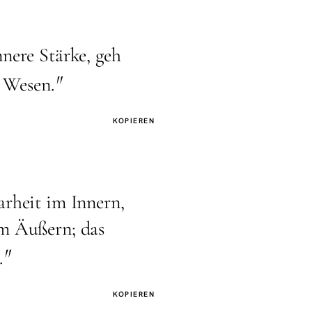
nnere Stärke, geh
"
e Wesen.
KOPIEREN
arheit im Innern,
im Äußern; das
"
.
KOPIEREN