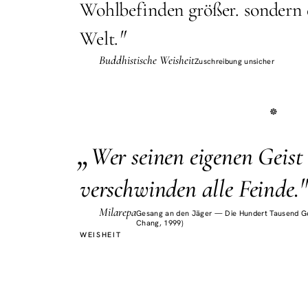
Wohlbefinden größer. sondern 
"
Welt.
Buddhistische Weisheit
Zuschreibung unsicher
„
W
er seinen eigenen Geis
verschwinden alle Feinde.
Milarepa
Gesang an den Jäger — Die Hundert Tausend Ge
Chang, 1999)
WEISHEIT