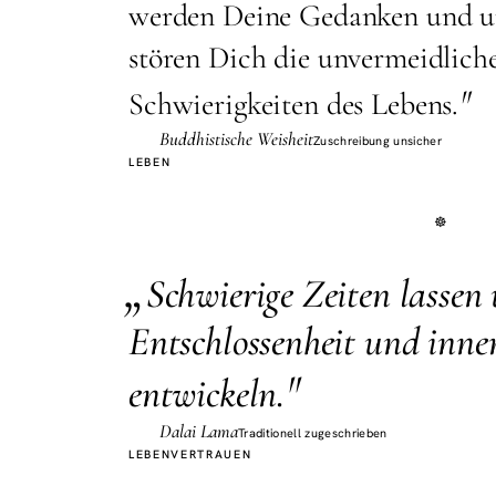
werden Deine Gedanken und u
stören Dich die unvermeidlich
"
Schwierigkeiten des Lebens.
Buddhistische Weisheit
Zuschreibung unsicher
LEBEN
„
S
chwierige Zeiten lassen
Entschlossenheit und inne
"
entwickeln.
Dalai Lama
Traditionell zugeschrieben
LEBEN
VERTRAUEN