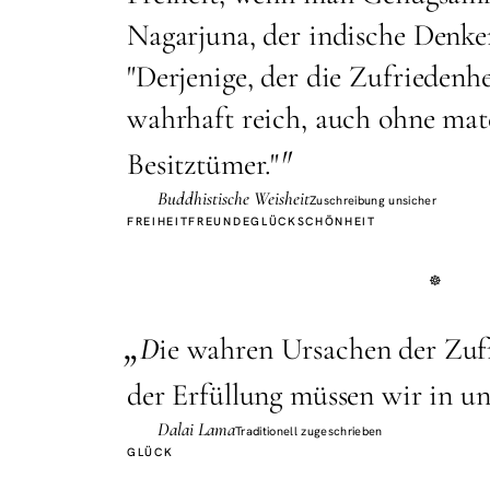
Nagarjuna, der indische Denker
"Derjenige, der die Zufriedenhe
wahrhaft reich, auch ohne mate
"
Besitztümer."
Buddhistische Weisheit
Zuschreibung unsicher
FREIHEIT
FREUNDE
GLÜCK
SCHÖNHEIT
„
D
ie wahren Ursachen der Zuf
der Erfüllung müssen wir in uns
Dalai Lama
Traditionell zugeschrieben
GLÜCK