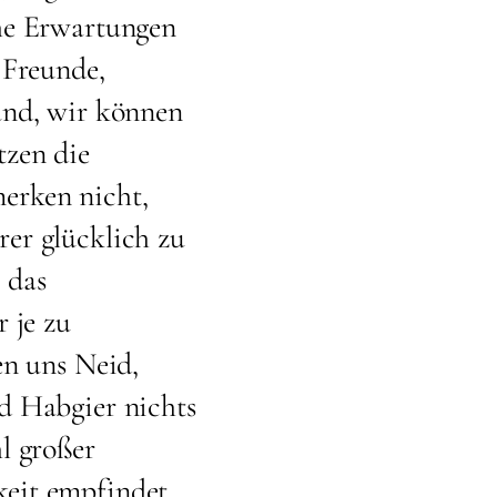
he Erwartungen
 Freunde,
and, wir können
tzen die
erken nicht,
er glücklich zu
 das
 je zu
en uns Neid,
d Habgier nichts
l großer
eit empfindet.