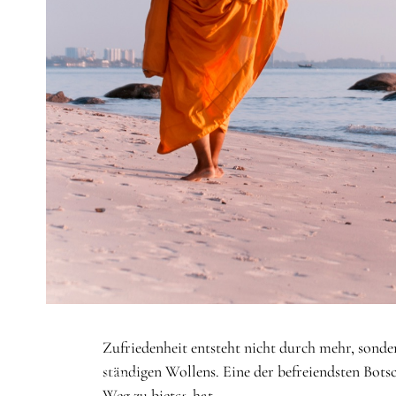
STARTSEITE
/
THEMEN
/
ZUFRIEDENHEIT
Zufriedenheit entsteht nicht durch mehr, sond
ständigen Wollens. Eine der befreiendsten Botsc
Thema
Weg zu bieten hat.