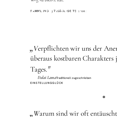
Zufriedenhei
13 Weisheiten
2 von 2
SAMMLUNG
SEITE
„
V
erpflichten wir uns der Ane
überaus kostbaren Charakters j
"
Tages.
Dalai Lama
Traditionell zugeschrieben
EINSTELLUNG
GLÜCK
„
W
arum sind wir oft entäuscht