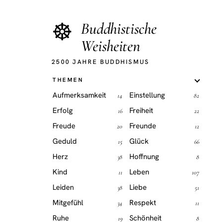
☸
Buddhistische
Weisheiten
2500 JAHRE BUDDHISMUS
THEMEN
Aufmerksamkeit
Einstellung
14
82
Erfolg
Freiheit
16
22
Freude
Freunde
20
12
Geduld
Glück
15
66
Herz
Hoffnung
38
8
Kind
Leben
11
107
Leiden
Liebe
38
51
Mitgefühl
Respekt
34
11
Ruhe
Schönheit
19
8