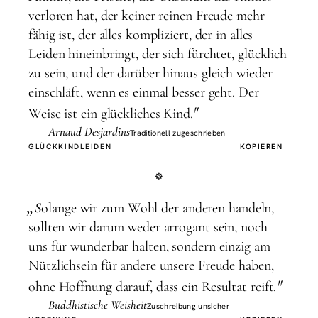
verloren hat, der keiner reinen Freude mehr
fähig ist, der alles kompliziert, der in alles
Leiden hineinbringt, der sich fürchtet, glücklich
zu sein, und der darüber hinaus gleich wieder
einschläft, wenn es einmal besser geht. Der
"
Weise ist ein glückliches Kind.
Arnaud Desjardins
Traditionell zugeschrieben
GLÜCK
KIND
LEIDEN
KOPIEREN
„
S
olange wir zum Wohl der anderen handeln,
sollten wir darum weder arrogant sein, noch
uns für wunderbar halten, sondern einzig am
Nützlichsein für andere unsere Freude haben,
"
ohne Hoffnung darauf, dass ein Resultat reift.
Buddhistische Weisheit
Zuschreibung unsicher