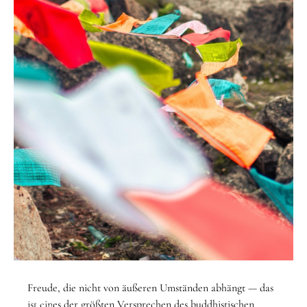
STARTSEITE
/
THEMEN
/
FREUDE
Freude, die nicht von äußeren Umständen abhängt — das
Thema
ist eines der größten Versprechen des buddhistischen