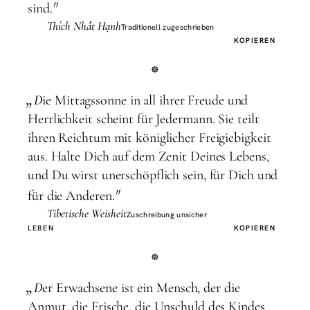
"
sind.
Thích Nhất Hạnh
Traditionell zugeschrieben
KOPIEREN
„
D
ie Mittagssonne in all ihrer Freude und
Herrlichkeit scheint für Jedermann. Sie teilt
ihren Reichtum mit königlicher Freigiebigkeit
aus. Halte Dich auf dem Zenit Deines Lebens,
und Du wirst unerschöpflich sein, für Dich und
"
für die Anderen.
Tibetische Weisheit
Zuschreibung unsicher
LEBEN
KOPIEREN
„
D
er Erwachsene ist ein Mensch, der die
Anmut, die Frische, die Unschuld des Kindes