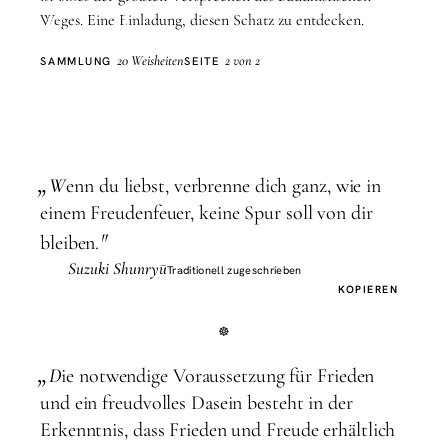
Freude
Weges. Eine Einladung, diesen Schatz zu entdecken.
20 Weisheiten
2 von 2
SAMMLUNG
SEITE
„
W
enn du liebst, verbrenne dich ganz, wie in
einem Freudenfeuer, keine Spur soll von dir
"
bleiben.
Suzuki Shunryū
Traditionell zugeschrieben
KOPIEREN
„
D
ie notwendige Voraussetzung für Frieden
und ein freudvolles Dasein besteht in der
Erkenntnis, dass Frieden und Freude erhältlich