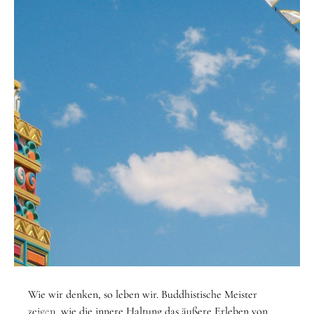
STARTSEITE
/
THEMEN
/
EINSTELLUNG
Wie wir denken, so leben wir. Buddhistische Meister
Thema
zeigen, wie die innere Haltung das äußere Erleben von