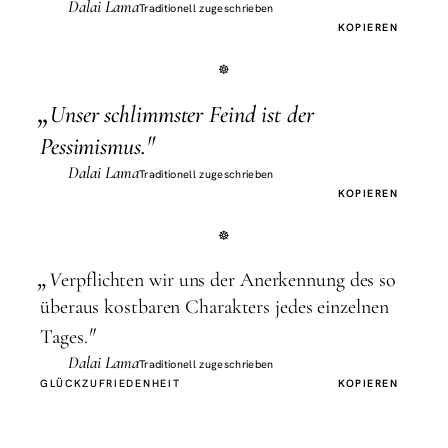
Dalai Lama
Traditionell zugeschrieben
KOPIEREN
„
U
nser schlimmster Feind ist der
"
Pessimismus.
Dalai Lama
Traditionell zugeschrieben
KOPIEREN
„
V
erpflichten wir uns der Anerkennung des so
überaus kostbaren Charakters jedes einzelnen
"
Tages.
Dalai Lama
Traditionell zugeschrieben
GLÜCK
ZUFRIEDENHEIT
KOPIEREN