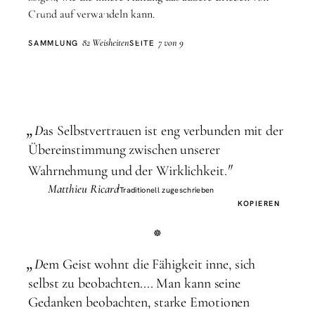
Einstellung
Grund auf verwandeln kann.
82 Weisheiten
7 von 9
SAMMLUNG
SEITE
„
D
as Selbstvertrauen ist eng verbunden mit der
Übereinstimmung zwischen unserer
"
Wahrnehmung und der Wirklichkeit.
Matthieu Ricard
Traditionell zugeschrieben
KOPIEREN
„
D
em Geist wohnt die Fähigkeit inne, sich
selbst zu beobachten.... Man kann seine
Gedanken beobachten, starke Emotionen