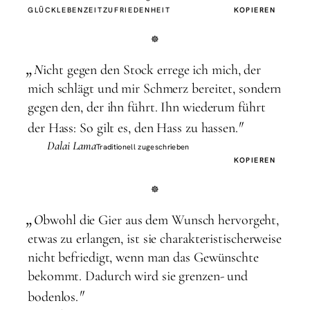
GLÜCK
LEBEN
ZEIT
ZUFRIEDENHEIT
KOPIEREN
„
N
icht gegen den Stock errege ich mich, der
mich schlägt und mir Schmerz bereitet, sondern
gegen den, der ihn führt. Ihn wiederum führt
"
der Hass: So gilt es, den Hass zu hassen.
Dalai Lama
Traditionell zugeschrieben
KOPIEREN
„
O
bwohl die Gier aus dem Wunsch hervorgeht,
etwas zu erlangen, ist sie charakteristischerweise
nicht befriedigt, wenn man das Gewünschte
bekommt. Dadurch wird sie grenzen- und
"
bodenlos.