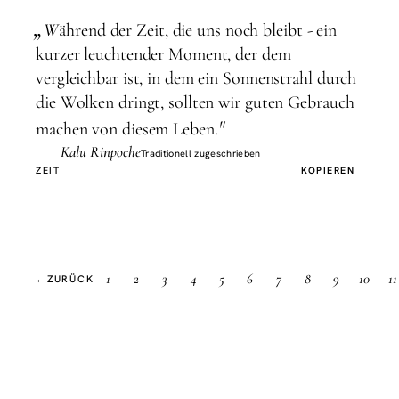
„
W
ährend der Zeit, die uns noch bleibt - ein
kurzer leuchtender Moment, der dem
vergleichbar ist, in dem ein Sonnenstrahl durch
die Wolken dringt, sollten wir guten Gebrauch
"
machen von diesem Leben.
Kalu Rinpoche
Traditionell zugeschrieben
ZEIT
KOPIEREN
1
2
3
4
5
6
7
8
9
10
11
←
ZURÜCK