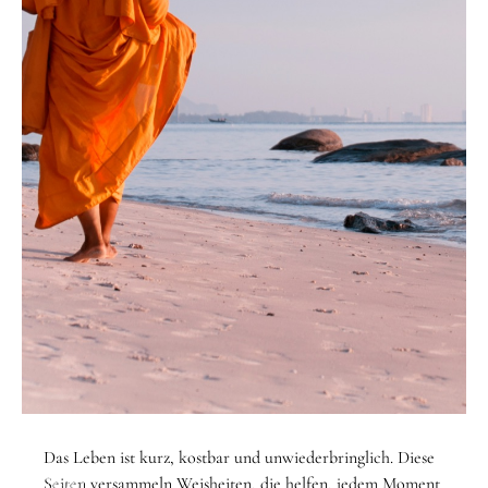
STARTSEITE
/
THEMEN
/
LEBEN
Das Leben ist kurz, kostbar und unwiederbringlich. Diese
Thema
Seiten versammeln Weisheiten, die helfen, jedem Moment