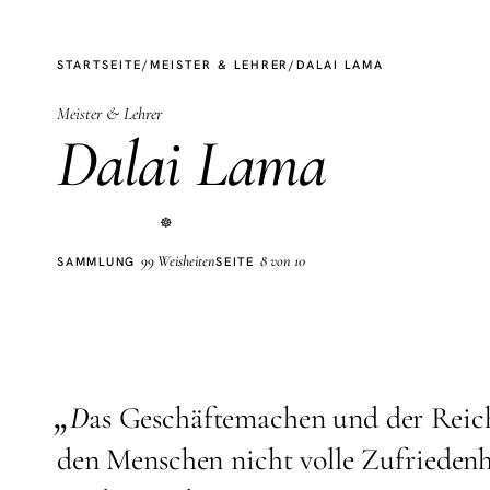
STARTSEITE
/
MEISTER & LEHRER
/
DALAI LAMA
Meister & Lehrer
Dalai Lama
☸
99 Weisheiten
8 von 10
SAMMLUNG
SEITE
„
D
as Geschäftemachen und der Rei
den Menschen nicht volle Zufriedenh