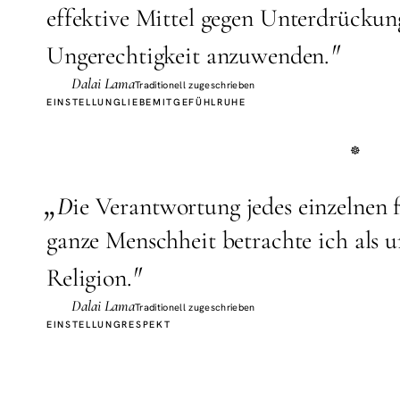
effektive Mittel gegen Unterdrücku
"
Ungerechtigkeit anzuwenden.
Dalai Lama
Traditionell zugeschrieben
EINSTELLUNG
LIEBE
MITGEFÜHL
RUHE
„
D
ie Verantwortung jedes einzelnen f
ganze Menschheit betrachte ich als un
"
Religion.
Dalai Lama
Traditionell zugeschrieben
EINSTELLUNG
RESPEKT