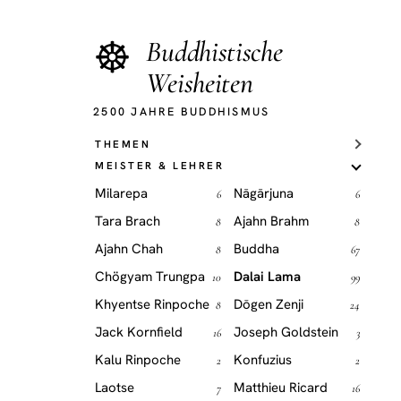
☸
Buddhistische
Weisheiten
2500 JAHRE BUDDHISMUS
THEMEN
MEISTER & LEHRER
Milarepa
Nāgārjuna
6
6
Tara Brach
Ajahn Brahm
8
8
Ajahn Chah
Buddha
8
67
Chögyam Trungpa
Dalai Lama
10
99
Khyentse Rinpoche
Dōgen Zenji
8
24
Jack Kornfield
Joseph Goldstein
16
3
Kalu Rinpoche
Konfuzius
2
2
Laotse
Matthieu Ricard
7
16