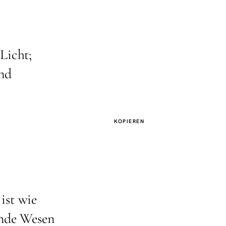
 Licht;
nd
KOPIEREN
ist wie
ende Wesen