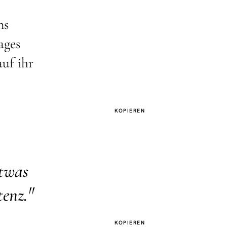
ns
ages
auf ihr
KOPIEREN
twas
"
tenz.
KOPIEREN