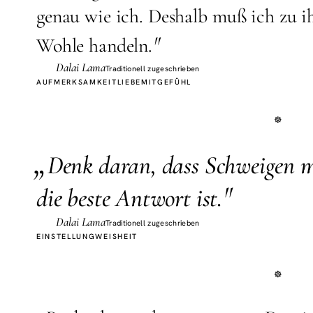
genau wie ich. Deshalb muß ich zu 
"
Wohle handeln.
Dalai Lama
Traditionell zugeschrieben
AUFMERKSAMKEIT
LIEBE
MITGEFÜHL
„
D
enk daran, dass Schweigen
"
die beste Antwort ist.
Dalai Lama
Traditionell zugeschrieben
EINSTELLUNG
WEISHEIT