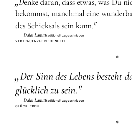
„
D
enke daran, dass etwas, was Du ni
bekommst, manchmal eine wunderba
"
des Schicksals sein kann.
Dalai Lama
Traditionell zugeschrieben
VERTRAUEN
ZUFRIEDENHEIT
„
D
er Sinn des Lebens besteht d
"
glücklich zu sein.
Dalai Lama
Traditionell zugeschrieben
GLÜCK
LEBEN