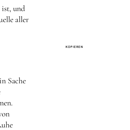
ist, und
lle aller
KOPIEREN
ein Sache
e
men.
von
Ruhe