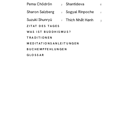
Pema Chödrön
Shantideva
2
6
Sharon Salzberg
Sogyal Rinpoche
1
1
Suzuki Shunryū
Thích Nhất Hạnh
1
3
ZITAT DES TAGES
WAS IST BUDDHISMUS?
TRADITIONEN
MEDITATIONSANLEITUNGEN
BUCHEMPFEHLUNGEN
GLOSSAR