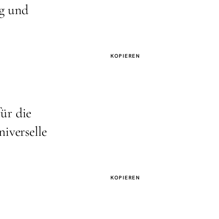
ng und
KOPIEREN
ür die
iverselle
KOPIEREN