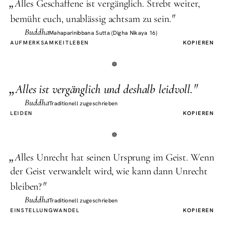
„
A
lles Geschaffene ist vergänglich. Strebt weiter,
"
bemüht euch, unablässig achtsam zu sein.
Buddha
Mahaparinibbana Sutta (Digha Nikaya 16)
AUFMERKSAMKEIT
LEBEN
KOPIEREN
„
"
A
lles ist vergänglich und deshalb leidvoll.
Buddha
Traditionell zugeschrieben
LEIDEN
KOPIEREN
„
A
lles Unrecht hat seinen Ursprung im Geist. Wenn
der Geist verwandelt wird, wie kann dann Unrecht
"
bleiben?
Buddha
Traditionell zugeschrieben
EINSTELLUNG
WANDEL
KOPIEREN