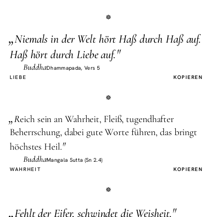
„
N
iemals in der Welt hört Haß durch Haß auf.
"
Haß hört durch Liebe auf.
Buddha
Dhammapada, Vers 5
LIEBE
KOPIEREN
„
R
eich sein an Wahrheit, Fleiß, tugendhafter
Beherrschung, dabei gute Worte führen, das bringt
"
höchstes Heil.
Buddha
Mangala Sutta (Sn 2.4)
WAHRHEIT
KOPIEREN
„
"
F
ehlt der Eifer, schwindet die Weisheit.