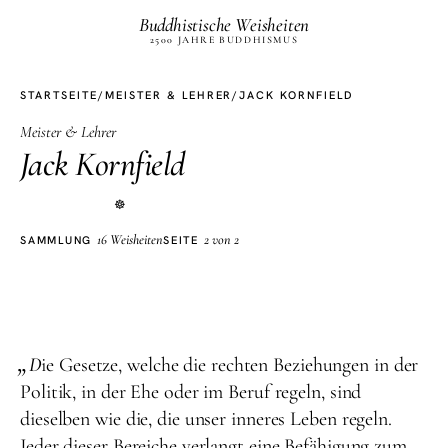
Buddhistische Weisheiten
2500 JAHRE BUDDHISMUS
STARTSEITE
/
MEISTER & LEHRER
/
JACK KORNFIELD
Meister & Lehrer
Jack Kornfield
☸
16 Weisheiten
2 von 2
SAMMLUNG
SEITE
„
D
ie Gesetze, welche die rechten Beziehungen in der
Politik, in der Ehe oder im Beruf regeln, sind
dieselben wie die, die unser inneres Leben regeln.
Jeder dieser Bereiche verlangt eine Befähigung zum